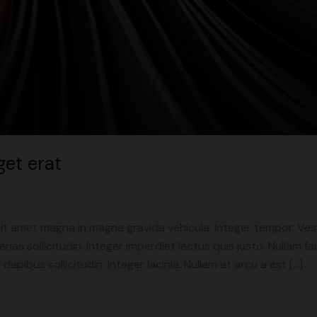
get erat
it amet magna in magna gravida vehicula. Integer tempor. Vest
s sollicitudin. Integer imperdiet lectus quis justo. Nullam fauc
apibus sollicitudin. Integer lacinia. Nullam at arcu a est […]