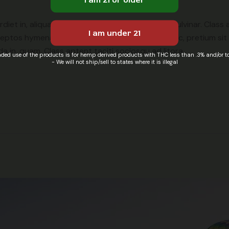
diet in, aliquam sit amet, feugiat eu, orci. Duis pulvinar. Class
eptos hymenaeos. Cras pede libero, dapibus nec, pretium sit 
da in, quam. Class aptent taciti sociosqu ad litora
nded use of the products is for hemp derived products with THC less than .3% and/or 
- We will not ship/sell to states where it is illegal