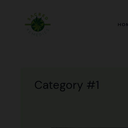
Skip
to
content
HO
Category #1