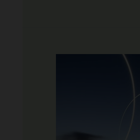
Aliquam
id
dolor