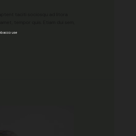
 aptent taciti sociosqu ad litora
amet, tempor quis. Etiam dui sem,
tobacco use