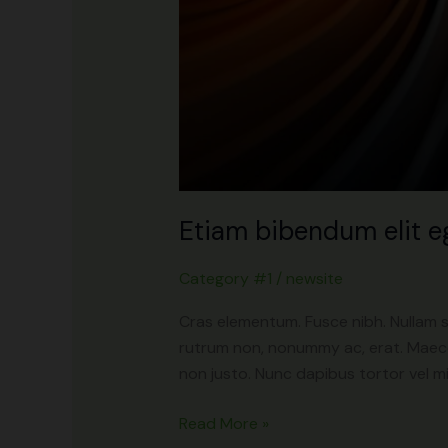
Etiam bibendum elit e
Category #1
/
newsite
Cras elementum. Fusce nibh. Nullam s
rutrum non, nonummy ac, erat. Maecena
non justo. Nunc dapibus tortor vel mi d
Read More »